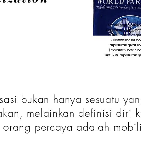
Semua orang percay
Amakat Agung
(Great
maka untuk menger
Commission
ini sec
diperlukan great m
(mobilisasi besar-be
untuk itu diperlukan
gr
sasi bukan hanya sesuatu yan
akan, melainkan definisi diri k
orang percaya adalah mobili