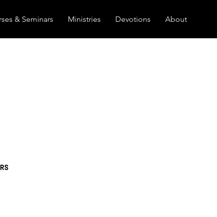
ses & Seminars
Ministries
Devotions
About
ERS