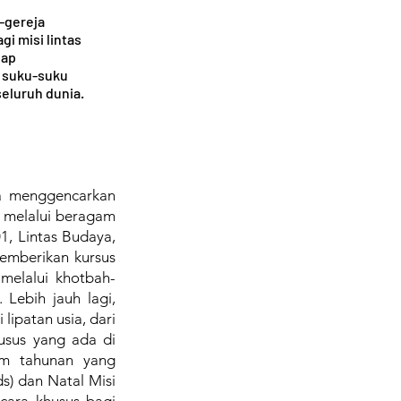
-gereja
gi misi lintas
dap
 suku-suku
seluruh dunia.
sa menggencarkan
n melalui beragam
01, Lintas Budaya,
emberikan kursus
melalui khotbah-
 Lebih jauh lagi,
lipatan usia, dari
usus yang ada di
ram tahunan yang
s) dan Natal Misi