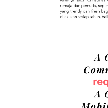
Anak (Mission Christmas 
remaja dan pemuda, sepert
yang trendy dan fresh bag
dilakukan setiap tahun, bai
A 
Comm
re
A 
Mobil