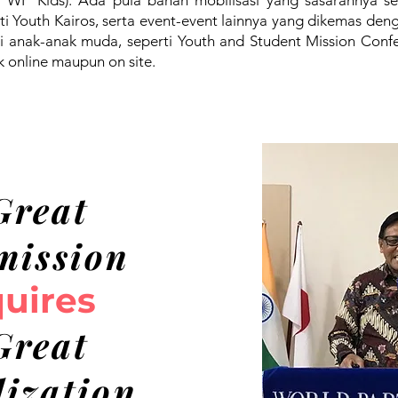
- WP Kids). Ada pula bahan mobilisasi yang sasarannya se
i Youth Kairos, serta event-event lainnya yang dikemas den
i anak-anak muda, seperti Youth and Student Mission Confe
k online maupun on site.
Great
ission
quires
Great
ization