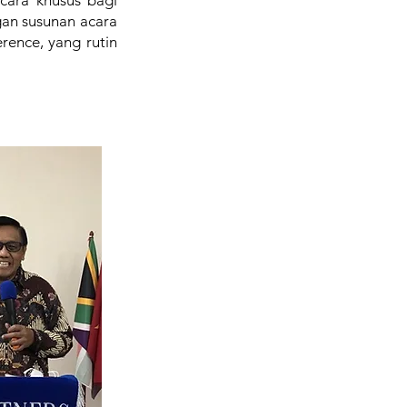
cara khusus bagi
gan susunan acara
rence, yang rutin