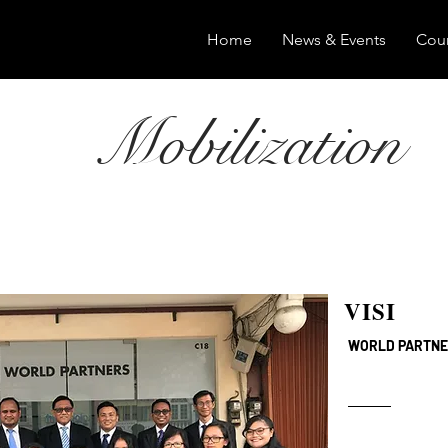
Home
News & Events
Cour
Mobilization
VISI
WORLD PARTN