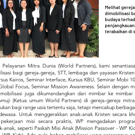
Melihat gereja
dimobilisasi ba
budaya terha
penjangkauan
terabaikan di 
 Pelayanan Mitra Dunia (World Partners), kami senantia
isasi bagi gereja-gereja, STT, lembaga dan yayasan Kriste
ursus Kairos, Seminar Interface, Kursus KBU, Seminar Mobi 1
Global Focus, Seminar Mission Awareness. Selain dengan m
 mobilisasi juga dikumandangkan dari mimbar ke mimbar 
muji (Ketua umum World Partners) di gereja-gereja mitra.
jukan bagi range usia tertentu saja, tetapi mencakup berbagai 
dewasa. Untuk menggerakkan anak-anak Kristen secara kh
at pekerjaan misi secara praktis, WP mengadakan prog
k-anak, seperti Paskah Misi Anak (Mission Passover - WP Kid