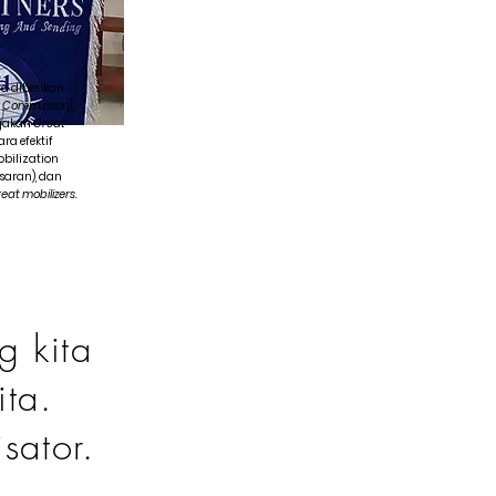
a diberikan
 Commission),
jakan
Great
ara efektif
obilization
saran), dan
eat mobilizers.
g kita
ita.
sator.