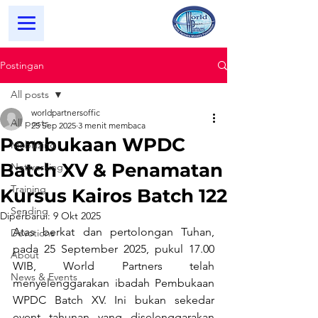
Postingan
All posts
worldpartnersoffic
All posts
25 Sep 2025
3 menit membaca
Pembukaan WPDC
Mobilizing
Batch XV & Penamatan
Networking
Training
Kursus Kairos Batch 122
Sending
Diperbarui:
9 Okt 2025
Atas berkat dan pertolongan Tuhan, 
Devotions
pada 25 September 2025, pukul 17.00 
About
WIB, World Partners telah 
News & Events
menyelenggarakan ibadah Pembukaan 
WPDC Batch XV. Ini bukan sekedar 
event tahunan yang diselenggarakan 