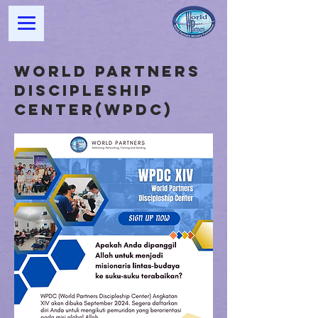
WORLD PARTNERS
DISCIPLESHIP
CENTER(WPDC)