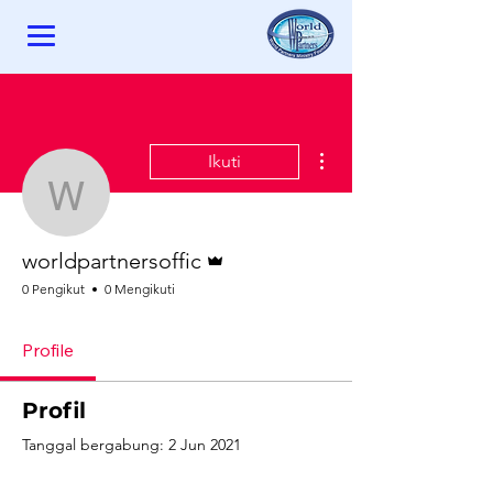
Tindakan Lainnya
Ikuti
worldpartnersoffic
Admin
worldpartnersoffic
0 Pengikut
0 Mengikuti
Profile
Profil
Tanggal bergabung: 2 Jun 2021