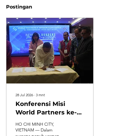
Postingan
28 Jul 2026
∙
3
mnt
Konferensi Misi
World Partners ke-6
- Kobaran Api Misi
HO CHI MINH CITY,
Global di Ho Chi
VIETNAM — Dalam
suasana penuh ucapan