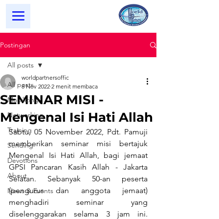
Postingan
All posts
worldpartnersoffic
All posts
8 Nov 2022
2 menit membaca
SEMINAR MISI -
Mobilizing
Mengenal Isi Hati Allah
Networking
Training
Sabtu, 05 November 2022, Pdt. Pamuji 
memberikan seminar misi bertajuk 
Sending
Mengenal Isi Hati Allah, bagi jemaat 
Devotions
GPSI Pancaran Kasih Allah - Jakarta 
About
Selatan. Sebanyak 50-an peserta 
(pengurus dan anggota jemaat) 
News & Events
menghadiri seminar yang 
diselenggarakan selama 3 jam ini. 